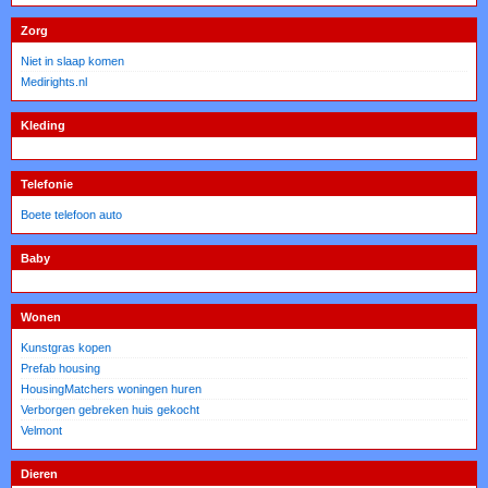
Zorg
Niet in slaap komen
Medirights.nl
Kleding
Telefonie
Boete telefoon auto
Baby
Wonen
Kunstgras kopen
Prefab housing
HousingMatchers woningen huren
Verborgen gebreken huis gekocht
Velmont
Dieren