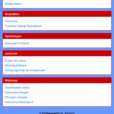
WoofConnect
Vergelijken
Checkuno
Transport Spanje Specialisten
Opleidingen
Advocaat in Utrecht
Juridisch
Gratis vso check
Woningruil Almere
ReorgLegal hulp bij reorganisatie
Webshop
Domeinnaam check
Kantoorinrichtingen
SD kaart verkoper
www.soccerfanshop.nl
© Vindhetviahier.nl -
Privacy