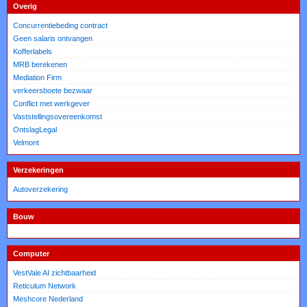
Overig
Concurrentiebeding contract
Geen salaris ontvangen
Kofferlabels
MRB berekenen
Mediation Firm
verkeersboete bezwaar
Conflict met werkgever
Vaststellingsovereenkomst
OntslagLegal
Velmont
Verzekeringen
Autoverzekering
Bouw
Computer
VestVale AI zichtbaarheid
Reticulum Network
Meshcore Nederland